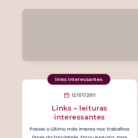
links interessantes
12/07/2011
Links – leituras
interessantes
Passei o último mês imersa nos trabalhos
finais da faculdade. Estou exausta, mas