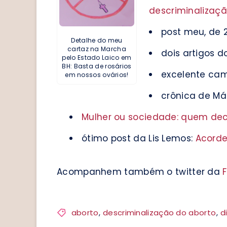
descriminalizaçã
post meu, de 
Detalhe do meu
cartaz na Marcha
dois artigos d
pelo Estado Laico em
BH: Basta de rosários
excelente ca
em nossos ovários!
crônica de Má
Mulher ou sociedade: quem deci
ótimo post da Lis Lemos:
Acorde
Acompanhem também o twitter da
aborto
,
descriminalização do aborto
,
d