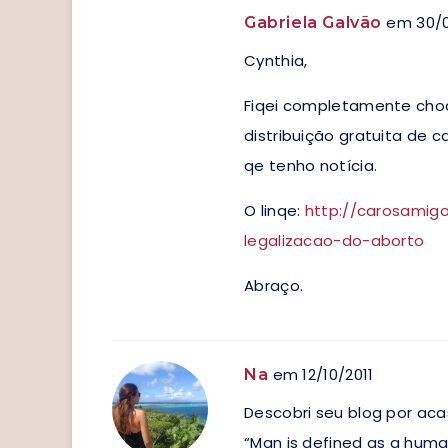
em 30/0
Gabriela Galvão
Cynthia,
Fiqei completamente choc
distribuição gratuita de 
qe tenho notícia.
O linqe:
http://carosamig
legalizacao-do-aborto
Abraço.
em 12/10/2011
Na
Descobri seu blog por aca
“Man is defined as a hum