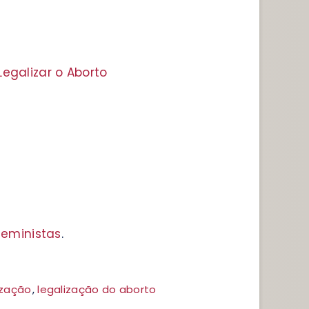
Legalizar o Aborto
feministas
.
ização
,
legalização do aborto