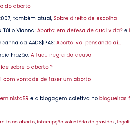
o do aborto
2007, também atual,
Sobre direito de escolha
o Túlio Vianna:
Aborto: em defesa de qual vida?
e
mpanha da AADS|IPAS:
Aborto: vai pensando aí…
rcia Frazão:
A face negra da deusa
de sobre o aborto ?
i com vontade de fazer um aborto
FeministaBR
e a blogagem coletiva no
blogueiras 
ireito ao aborto
,
interrupção voluntária de gravidez
,
legal