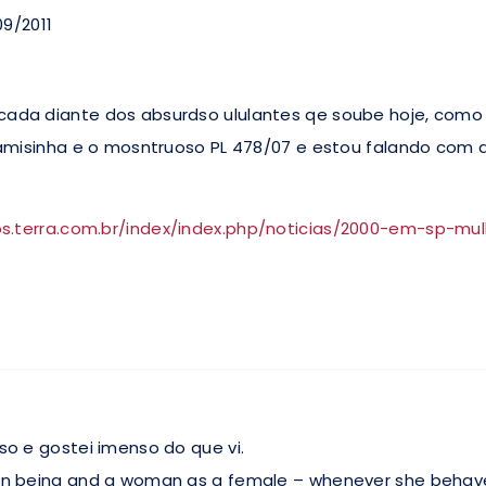
9/2011
ada diante dos absurdso ululantes qe soube hoje, como
camisinha e o mosntruoso PL 478/07 e estou falando com a
os.terra.com.br/index/index.php/noticias/2000-em-sp-m
so e gostei imenso do que vi.
an being and a woman as a female – whenever she behave