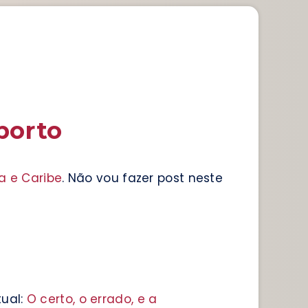
borto
a e Caribe
. Não vou fazer post neste
tual:
O certo, o errado, e a